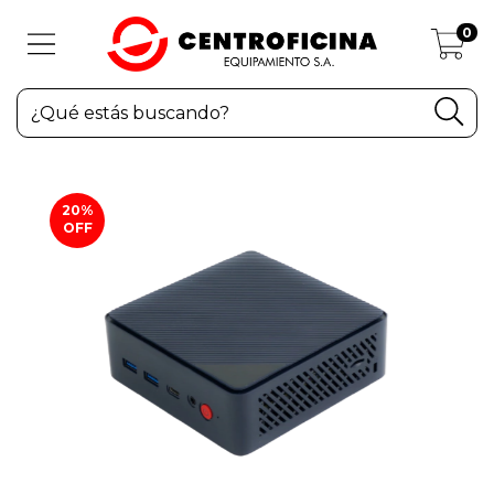
0
20
%
OFF