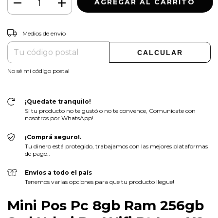
CAMBIAR CP
Entregas para el CP:
Medios de envío
CALCULAR
No sé mi código postal
¡Quedate tranquilo!
Si tu producto no te gustó o no te convence, Comunicate con
nosotros por WhatsApp!.
¡Comprá seguro!.
Tu dinero está protegido, trabajamos con las mejores plataformas
de pago..
Envíos a todo el país
Tenemos varias opciones para que tu producto llegue!
Mini Pos Pc 8gb Ram 256gb