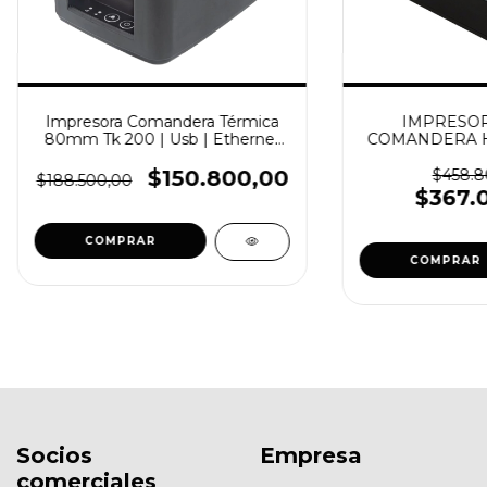
Impresora Comandera Térmica
IMPRESOR
80mm Tk 200 | Usb | Ethernet
COMANDERA H
(SKU 107157)
(SKU 2
$150.800,00
$458.8
$188.500,00
$367.
COMPRAR
Socios
Empresa
comerciales