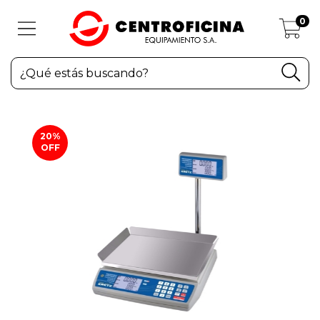
0
20
%
OFF