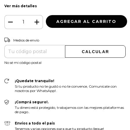
Ver más detalles
CAMBIAR CP
Entregas para el CP:
Medios de envío
CALCULAR
No sé mi código postal
¡Quedate tranquilo!
Si tu producto no te gustó o no te convence, Comunicate con
nosotros por WhatsApp!.
¡Comprá seguro!.
Tu dinero está protegido, trabajamos con las mejores plataformas
de pago..
Envíos a todo el país
Tenemos varias opciones para que tu producto llegue!