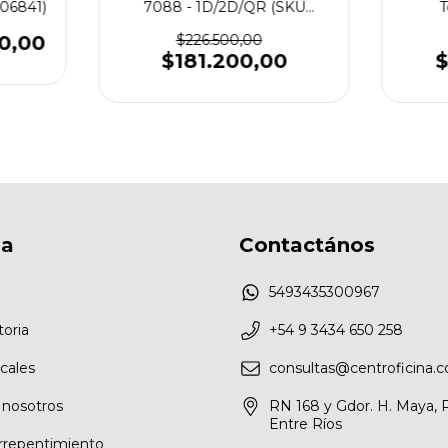
106841)
7088 - 1D/2D/QR (SKU
T
107646)
0,00
$226.500,00
$181.200,00
$
sa
Contactános
5493435300967
toria
+54 9 3434 650 258
cales
consultas@centroficina.c
 nosotros
RN 168 y Gdor. H. Maya, 
Entre Ríos
rrepentimiento