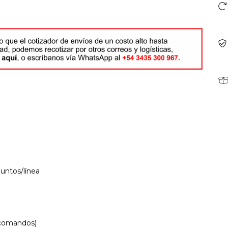
untos/línea
 comandos)