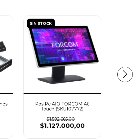
SIN STOCK
SIN STOC
ones
Pos Pc AIO FORCOM A6
Pos P
Touch (SKU107772)
Touc
$1.592.665,00
$1
$1.127.000,00
$1.