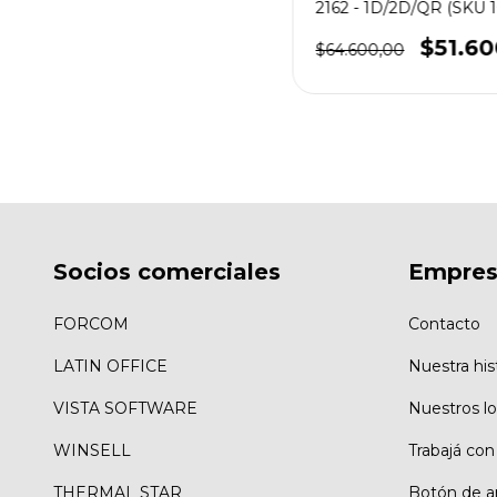
2162 - 1D/2D/QR (SKU 
$51.60
$64.600,00
Socios comerciales
Empre
FORCOM
Contacto
LATIN OFFICE
Nuestra his
VISTA SOFTWARE
Nuestros lo
WINSELL
Trabajá con
THERMAL STAR
Botón de a