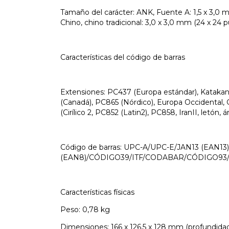
Tamaño del carácter: ANK, Fuente A: 1,5 x 3,0 m
Chino, chino tradicional: 3,0 x 3,0 mm (24 x 24 
Características del código de barras
Extensiones: PC437 (Europa estándar), Kataka
(Canadá), PC865 (Nórdico), Europa Occidental, 
(Cirílico 2, PC852 (Latin2), PC858, IranII, letón, á
Código de barras: UPC-A/UPC-E/JAN13 (EAN13
(EAN8)/CÓDIGO39/ITF/CODABAR/CÓDIGO93
Características físicas
Peso: 0,78 kg
Dimensiones: 166 x 126,5 x 128 mm (profundidad 