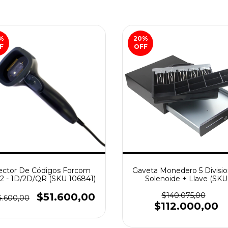
%
20
%
F
OFF
ector De Códigos Forcom
Gaveta Monedero 5 Divisi
2 - 1D/2D/QR (SKU 106841)
Solenoide + Llave (SKU
107404)
$51.600,00
$140.075,00
4.600,00
$112.000,00