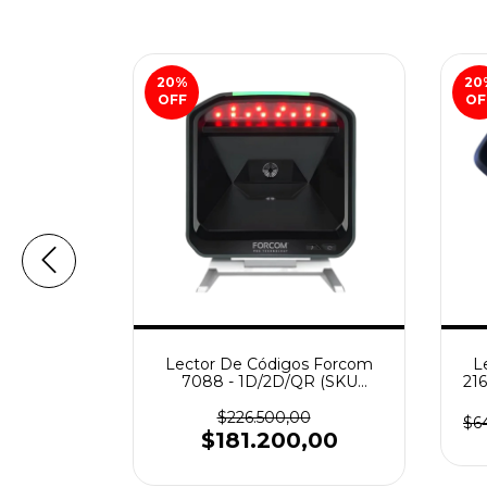
20
%
20
OFF
OF
COM T5
Lector De Códigos Forcom
L
7400)
7088 - 1D/2D/QR (SKU
216
107646)
0
$226.500,00
$6
0,00
$181.200,00