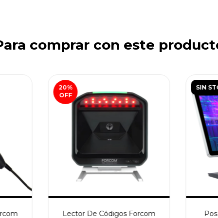
Para comprar con este product
20
%
SIN S
OFF
orcom
Lector De Códigos Forcom
Pos