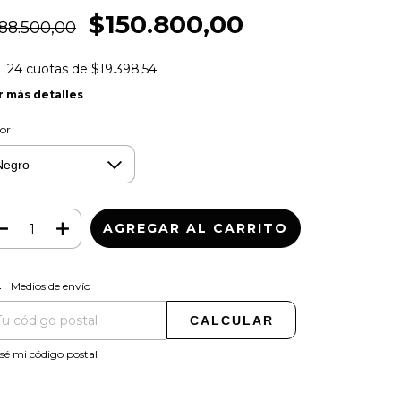
$150.800,00
88.500,00
24
cuotas de
$19.398,54
r más detalles
or
CAMBIAR CP
regas para el CP:
Medios de envío
CALCULAR
sé mi código postal