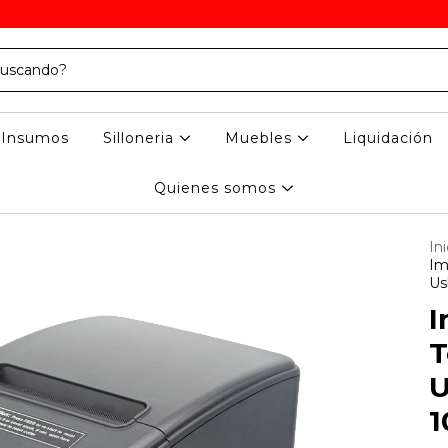
Insumos
Silloneria
Muebles
Liquidación
Quienes somos
Ini
Im
Us
I
T
U
1