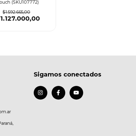
ouch (SKU107772)
$1.592.665,00
1.127.000,00
Sigamos conectados
om.ar
Paraná,