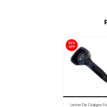
20
%
OFF
Lector De Códigos F