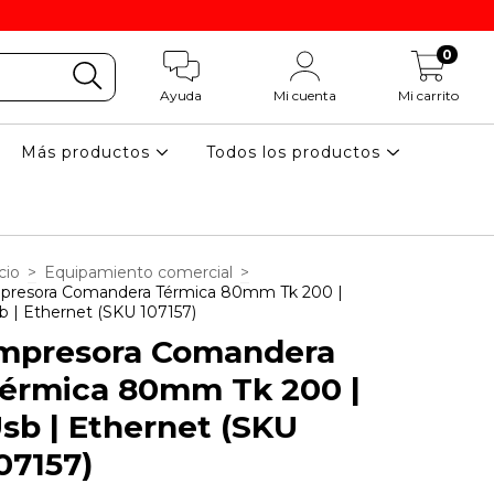
0
Ayuda
Mi cuenta
Mi carrito
Más productos
Todos los productos
cio
>
Equipamiento comercial
>
presora Comandera Térmica 80mm Tk 200 |
b | Ethernet (SKU 107157)
mpresora Comandera
érmica 80mm Tk 200 |
sb | Ethernet (SKU
07157)