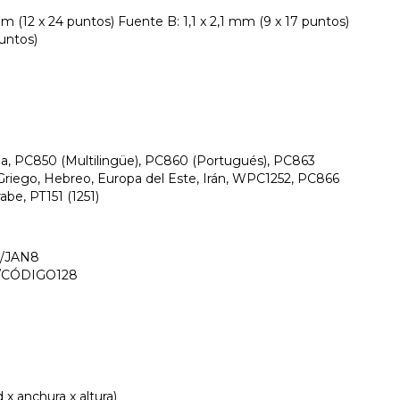
m (12 x 24 puntos) Fuente B: 1,1 x 2,1 mm (9 x 17 puntos)
puntos)
na, PC850 (Multilingüe), PC860 (Portugués), PC863
Griego, Hebreo, Europa del Este, Irán, WPC1252, PC866
rabe, PT151 (1251)
)/JAN8
/CÓDIGO128
x anchura x altura)